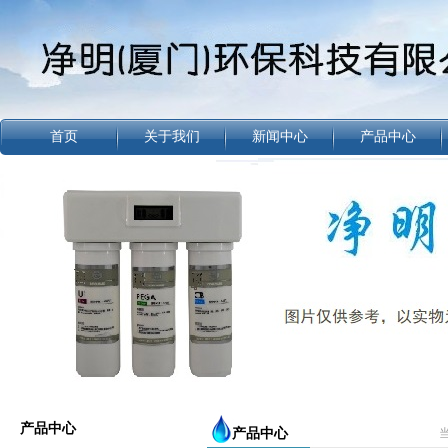
首页
关于我们
新闻中心
产品中心
产品中心
产品中心