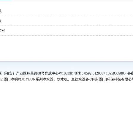
系
策
DM
）产业区翔星路88号育成中心W1003室 电话：0592-5120057 15959369803 备
012
厦门净明牌JOYEUN系列净水器、饮水机、直饮水设备-净明(厦门)环保科技有限公