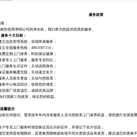
服务政策
顾客：
使用净明公司的净水机，我们将为您提供优质的服务。
务十大目标：
立信息管理系统，实现终身服务；
全国服务热线：400-0507114；
费定期上门保养，时刻保证健康；
遣专人上门服务，服务专业到位；
门服务出示证件，主动说明身份；
证服务畅通无阻，主动递交名片；
务人员发生更改，主动与您联系；
务中心电话回访，收获您的满意；
供原厂优质滤芯，成就优质品牌；
执行国家三包政策，保证您的权益。
温馨提示
任何疑问、需求或半年内没有服务人员与您联系上门保养机器，请您拨打全国免费服务热线
户专员上门服务时请您验证其出示的证件，并请记下名片信息；
芯使用是有期限的，其更换周期根据各地不同水质状况会有差异，建议滤芯的更换不