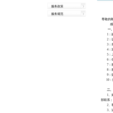
服务政策
服务规范
尊敬的
感谢您
一、服
1：建
2：设立
3：免
4：派
5：上
6：保
7：服
8：服
9：提
10：
二、
1、如有
部联系；
2、客
3、滤