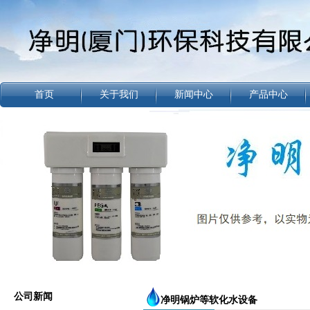
首页
关于我们
新闻中心
产品中心
公司新闻
净明锅炉等软化水设备