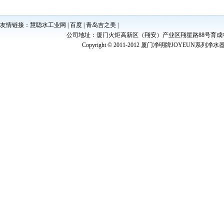
友情链接：
慧聪水工业网
|
百度
|
青岛吉之美
|
公司地址：厦门火炬高新区（翔安）产业区翔星路88号育成中心W1003室
Copyright © 2011-2012
厦门净明牌JOYEUN系列净水